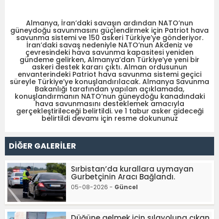
Almanya, İran’daki savaşın ardından NATO’nun
güneydoğu savunmasını güçlendirmek için Patriot hava
savunma sistemi ve 150 askeri Türkiye’ye gönderiyor.
İran’daki savaş nedeniyle NATO’nun Akdeniz ve
çevresindeki hava savunma kapasitesi yeniden
gündeme gelirken, Almanya’dan Türkiye’ye yeni bir
askeri destek kararı çıktı. Alman ordusunun
envanterindeki Patriot hava savunma sistemi geçici
süreyle Türkiye’ye konuşlandırılacak. Almanya Savunma
Bakanlığı tarafından yapılan açıklamada,
konuşlandırmanın NATO’nun güneydoğu kanadındaki
hava savunmasını desteklemek amacıyla
gerçekleştirileceği belirtildi. ve 1 tabur asker gideceği
belirtildi devamı için resme dokununuz
DİĞER GALERİLER
Sırbistan’da kurallara uymayan
Gurbetçinin Aracı Bağlandı.
05-08-2026 -
Güncel
Düğüne gelmek için sılayoluna çıkan