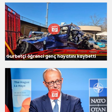
Gurbetçi öğrenci genç hayatını kaybetti