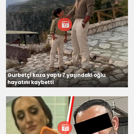
Gurbetçi kaza yaptı 7 yaşındaki oğlu
hayatını kaybetti