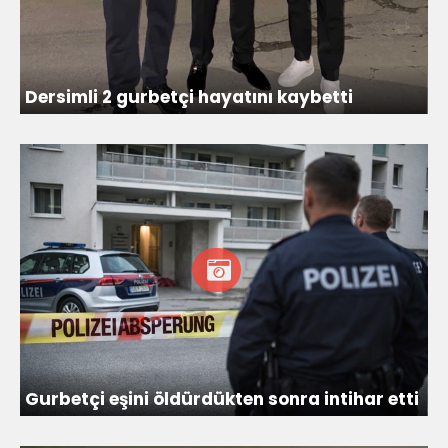
Dersimli 2 gurbetçi hayatını kaybetti
Gurbetçi eşini öldürdükten sonra intihar etti