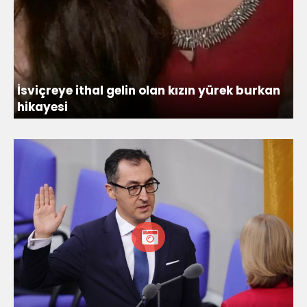
İsviçreye ithal gelin olan kızın yürek burkan
hikayesi