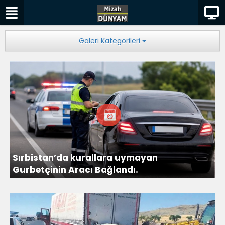
Galeri Kategorileri
Sırbistan’da kurallara uymayan
Gurbetçinin Aracı Bağlandı.