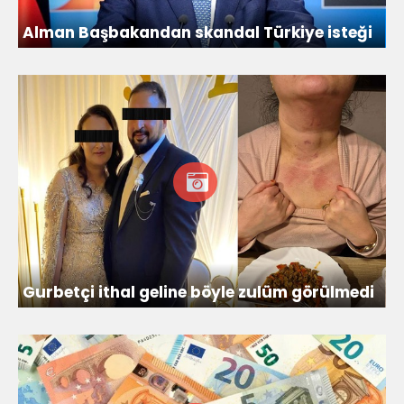
Alman Başbakandan skandal Türkiye isteği
Gurbetçi ithal geline böyle zulüm görülmedi