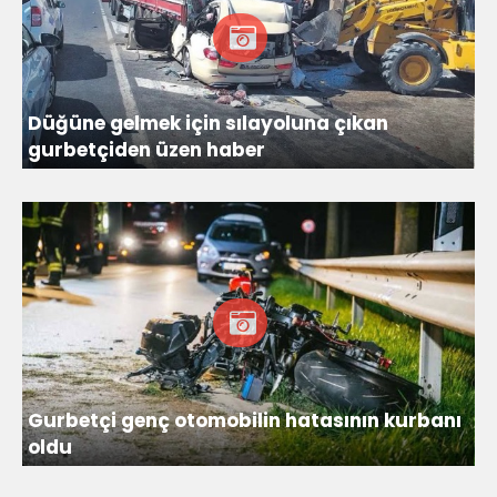
Düğüne gelmek için sılayoluna çıkan
gurbetçiden üzen haber
Gurbetçi genç otomobilin hatasının kurbanı
oldu