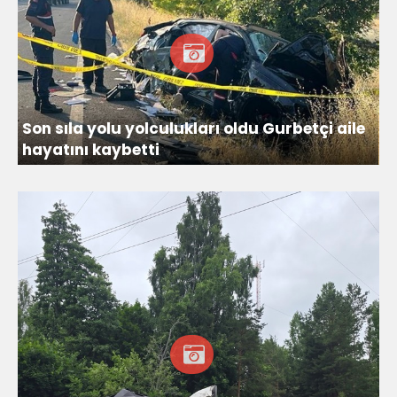
Son sıla yolu yolculukları oldu Gurbetçi aile
hayatını kaybetti