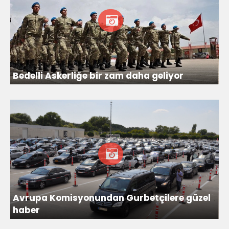
Bedelli Askerliğe bir zam daha geliyor
Avrupa Komisyonundan Gurbetçilere güzel
haber