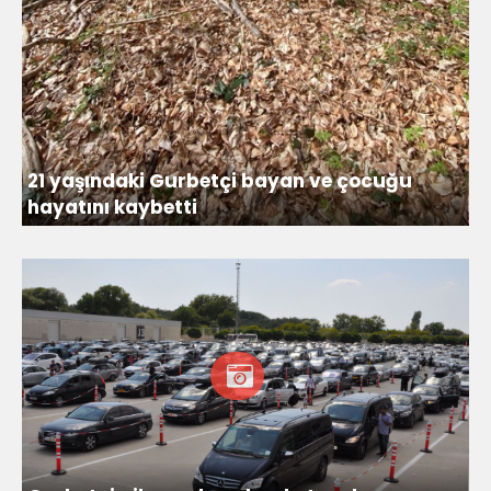
21 yaşındaki Gurbetçi bayan ve çocuğu
hayatını kaybetti