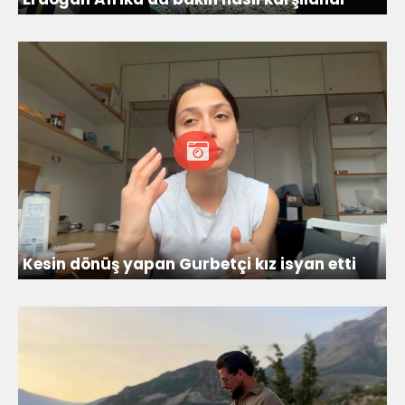
Kesin dönüş yapan Gurbetçi kız isyan etti