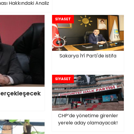
ası Hakkındaki Analiz
SİYASET
Sakarya İYİ Parti'de istifa
SİYASET
Gerçekleşecek
CHP’de yönetime girenler
yerele aday olamayacak!