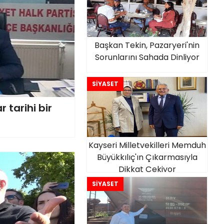
Başkan Tekin, Pazaryeri'nin
Sorunlarını Sahada Dinliyor
SİYASET
 tarihi bir
Kayseri Milletvekilleri Memduh
Büyükkılıç'ın Çıkarmasıyla
Dikkat Çekiyor
SİYASET