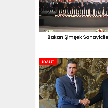
Bakan Şimşek Sanayicile
SİYASET