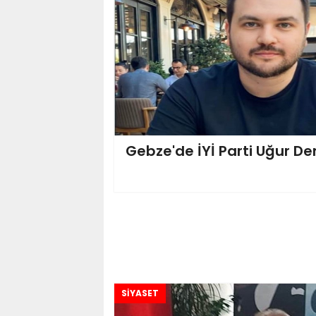
Gebze'de İYİ Parti Uğur D
SİYASET