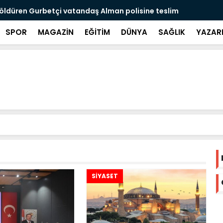
öldüren Gurbetçi vatandaş Alman polisine teslim
Avrupadaki 
SPOR
MAGAZİN
EĞİTİM
DÜNYA
SAĞLIK
YAZAR
SİYASET