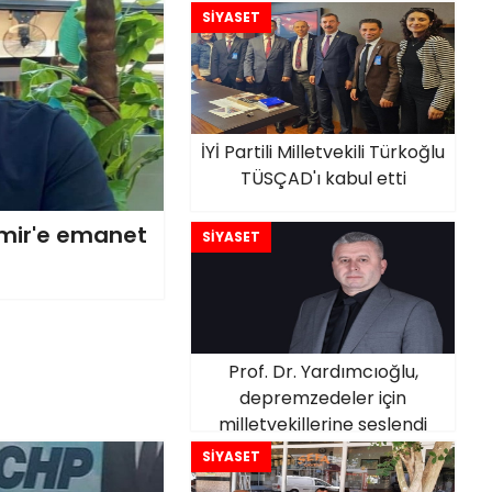
SİYASET
İYİ Partili Milletvekili Türkoğlu
TÜSÇAD'ı kabul etti
emir'e emanet
SİYASET
Prof. Dr. Yardımcıoğlu,
depremzedeler için
milletvekillerine seslendi
SİYASET