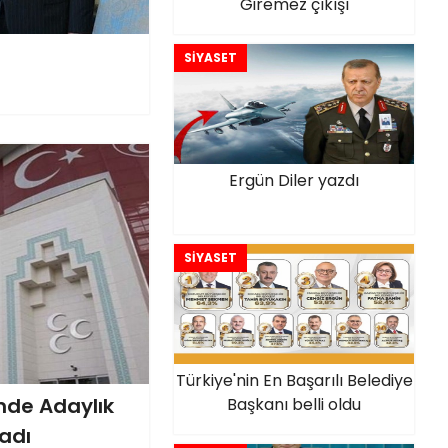
Giremez çıkışı
SİYASET
Ergün Diler yazdı
SİYASET
Türkiye'nin En Başarılı Belediye
inde Adaylık
Başkanı belli oldu
adı