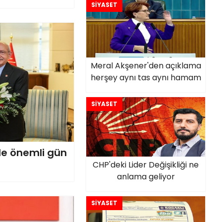
SİYASET
Meral Akşener'den açıklama
herşey aynı tas aynı hamam
SİYASET
de önemli gün
CHP'deki Lider Değişikliği ne
anlama geliyor
SİYASET