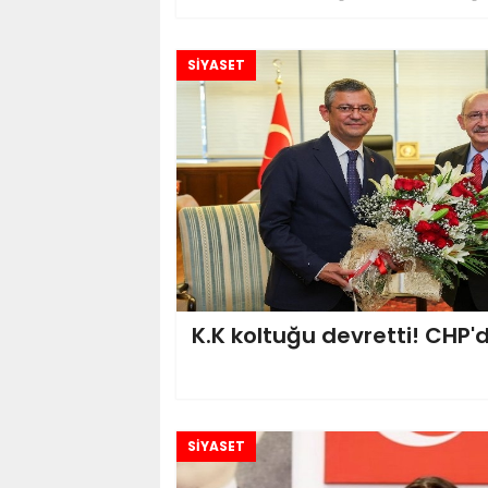
SİYASET
K.K koltuğu devretti! CHP'
SİYASET