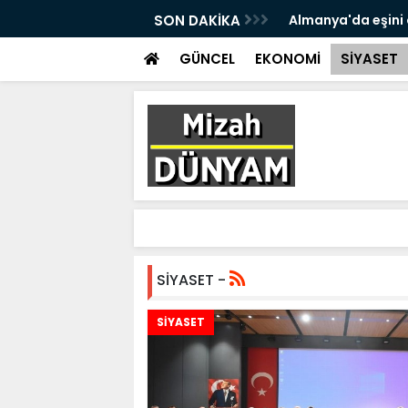
çok sert ABD açıklaması
SON DAKİKA
Almanya'da eşini 
oldu
GÜNCEL
EKONOMİ
SİYASET
SİYASET -
SİYASET