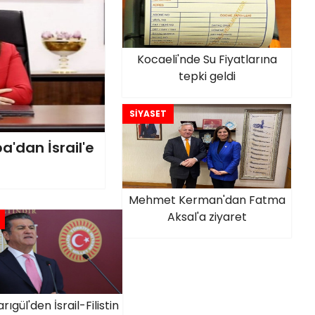
Kocaeli'nde Su Fiyatlarına
tepki geldi
SİYASET
ba'dan İsrail'e
Mehmet Kerman'dan Fatma
Aksal'a ziyaret
arıgül'den İsrail-Filistin