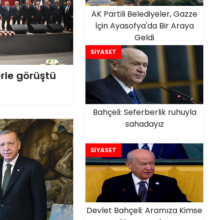
AK Partili Belediyeler, Gazze
İçin Ayasofya'da Bir Araya
Geldi
SİYASET
rle görüştü
Bahçeli: Seferberlik ruhuyla
sahadayız
SİYASET
Devlet Bahçeli: Aramıza Kimse