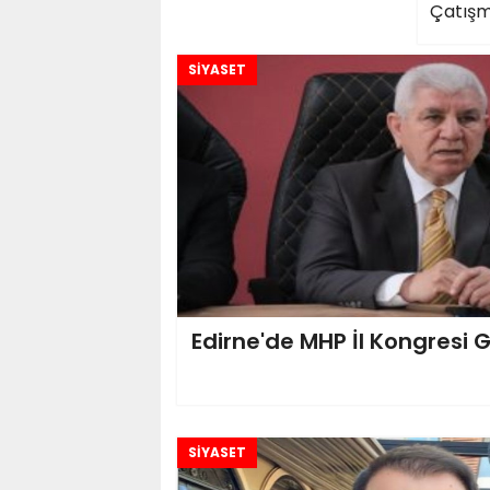
Çatışm
SİYASET
Edirne'de MHP İl Kongresi 
SİYASET