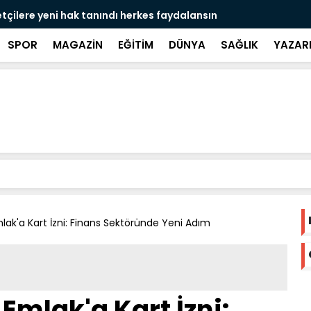
çilere yeni hak tanındı herkes faydalansın
Gurbetçiler
SPOR
MAGAZİN
EĞİTİM
DÜNYA
SAĞLIK
YAZAR
ak'a Kart İzni: Finans Sektöründe Yeni Adım
Emlak'a Kart İzni: