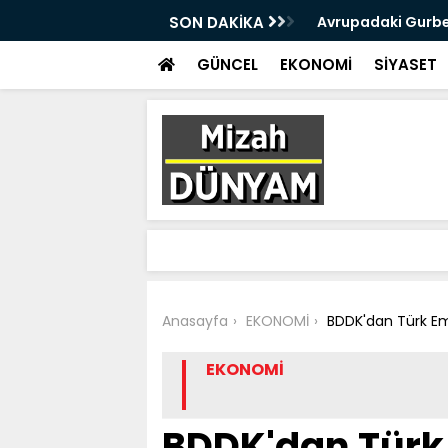
n Gurbetçi vatandaş Alman polisine teslim
SON DAKİKA
Avrupadaki Gurbet
GÜNCEL
EKONOMİ
SİYASET
Anasayfa
EKONOMİ
BDDK'dan Türk Eml
EKONOMİ
BDDK'dan Türk 