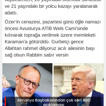
ve 21 yaşındaki bir yolcu kazayı yaralanarak
atlattı.
Özer’in cenazesi, pazartesi günü öğle namazı
öncesi Avusturya ATİB Wels Cami’sinde
kılınarak toprağa verilmek üzere memleketi
Karaman’a götürüldü. Gurbetçi gence
Allahtan rahmet diliyoruz acılı ailesinin başı
sağ olsun Rabbim sabır versin
Almanya Başbakanından çok sert ABD
açıklaması