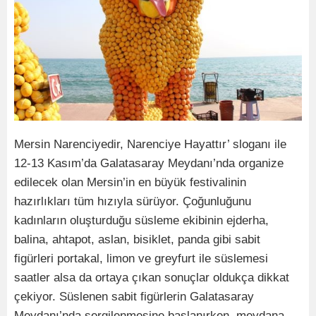
Mersin Narenciyedir, Narenciye Hayattır’ sloganı ile
12-13 Kasım’da Galatasaray Meydanı’nda organize
edilecek olan Mersin’in en büyük festivalinin
hazırlıkları tüm hızıyla sürüyor. Çoğunluğunu
kadınların oluşturduğu süsleme ekibinin ejderha,
balina, ahtapot, aslan, bisiklet, panda gibi sabit
figürleri portakal, limon ve greyfurt ile süslemesi
saatler alsa da ortaya çıkan sonuçlar oldukça dikkat
çekiyor. Süslenen sabit figürlerin Galatasaray
Meydanı’nda sergilenmesine başlanırken, meydana