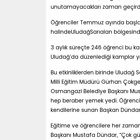
unutamayacakları zaman geçirdi
Öğrenciler Temmuz ayında başla
halindeUludağSarıalan bölgesinde
3 aylık süreçte 246 öğrenci bu ka
Uludağ’da düzenlediği kamplar yıl
Bu etkinliklerden birinde Uludağ
Milli Eğitim Müdürü Gürhan Çokgeze
Osmangazi Belediye Başkanı Must
hep beraber yemek yedi. Öğrencile
kendilerine sunan Başkan Dündar’
Eğitime ve öğrencilere her zaman
Başkanı Mustafa Dündar, “Çok güze