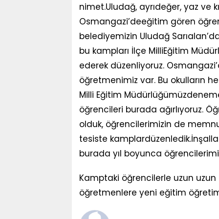
nimet.Uludağ, ayrıdeğer, yaz ve kış 
Osmangazi’deeğitim gören öğrenci
belediyemizin Uludağ Sarıalan’da
bu kampları İlçe MilliEğitim Müdürl
ederek düzenliyoruz. Osmangazi’d
öğretmenimiz var. Bu okulların he
Milli Eğitim Müdürlüğümüzdeneme 
öğrencileri burada ağırlıyoruz. 
olduk, öğrencilerimizin de memn
tesiste kamplardüzenledik.İnşall
burada yıl boyunca öğrencilerimiz
Kamptaki öğrencilerle uzun uzun
öğretmenlere yeni eğitim öğretim