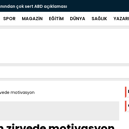
öldüren Gurbetçi vatandaş Alman polisine teslim
Avrupadaki 
SPOR
MAGAZİN
EĞİTİM
DÜNYA
SAĞLIK
YAZAR
rvede motivasyon
 zirvede motivasyon