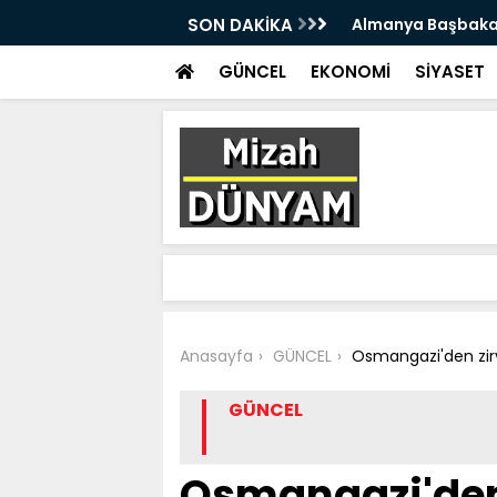
çok sert ABD açıklaması
SON DAKİKA
Almanya'da eşini 
oldu
GÜNCEL
EKONOMİ
SİYASET
Anasayfa
GÜNCEL
Osmangazi'den zi
GÜNCEL
Osmangazi'den