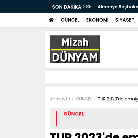
çok sert ABD açıklaması
SON DAKİKA
Almanya'da eşini 
oldu
GÜNCEL
EKONOMİ
SİYASET
Anasayfa
GÜNCEL
TUR 2023'de emniy
GÜNCEL
TUR 2023'de em