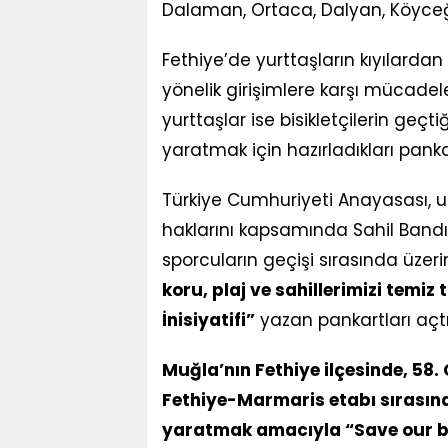
Dalaman, Ortaca, Dalyan, Köyceğ
Fethiye’de yurttaşların kıyılarda
yönelik girişimlere karşı mücadele
yurttaşlar ise bisikletçilerin geçt
yaratmak için hazırladıkları panka
Türkiye Cumhuriyeti Anayasası, u
haklarını kapsamında Sahil Bandı 
sporcuların geçişi sırasında üzer
koru, plaj ve sahillerimizi temiz 
İnisiyatifi”
yazan pankartları açtı
Muğla’nın Fethiye ilçesinde, 58
Fethiye-Marmaris etabı sırasında
yaratmak amacıyla “Save our beac