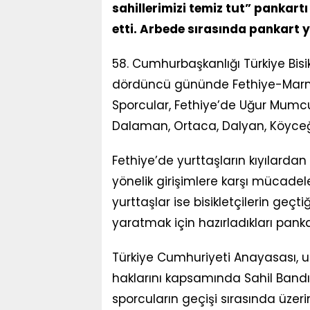
sahillerimizi temiz tut” pankar
etti. Arbede sırasında pankart yı
58. Cumhurbaşkanlığı Türkiye Bisi
dördüncü gününde Fethiye-Marmar
Sporcular, Fethiye’de Uğur Mumcu 
Dalaman, Ortaca, Dalyan, Köyceğ
Fethiye’de yurttaşların kıyılarda
yönelik girişimlere karşı mücadele
yurttaşlar ise bisikletçilerin geçt
yaratmak için hazırladıkları panka
Türkiye Cumhuriyeti Anayasası, u
haklarını kapsamında Sahil Bandı 
sporcuların geçişi sırasında üzer