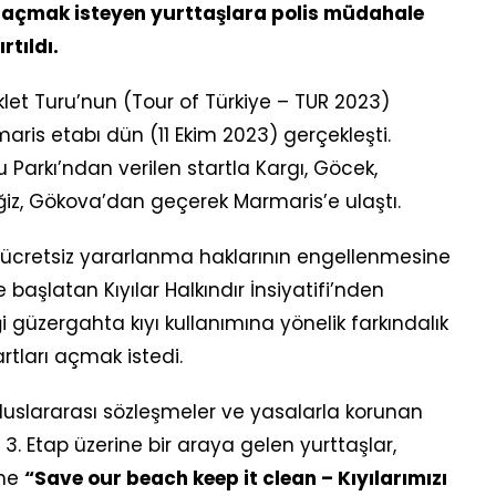
tı açmak isteyen yurttaşlara polis müdahale
rtıldı.
klet Turu’nun (Tour of Türkiye – TUR 2023)
is etabı dün (11 Ekim 2023) gerçekleşti.
Parkı’ndan verilen startla Kargı, Göcek,
iz, Gökova’dan geçerek Marmaris’e ulaştı.
n ücretsiz yararlanma haklarının engellenmesine
 başlatan Kıyılar Halkındır İnsiyatifi’nden
iği güzergahta kıyı kullanımına yönelik farkındalık
rtları açmak istedi.
luslararası sözleşmeler ve yasalarla korunan
3. Etap üzerine bir araya gelen yurttaşlar,
ine
“Save our beach keep it clean – Kıyılarımızı