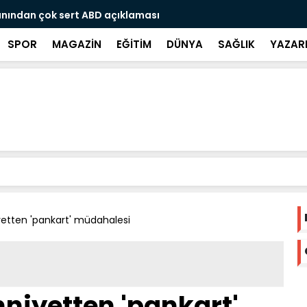
öldüren Gurbetçi vatandaş Alman polisine teslim
Avrupadaki 
SPOR
MAGAZİN
EĞİTİM
DÜNYA
SAĞLIK
YAZAR
etten 'pankart' müdahalesi
niyetten 'pankart'