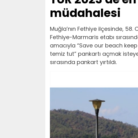
müdahalesi
Muğla’nın Fethiye ilçesinde, 58.
Fethiye-Marmaris etabı sırasında
amacıyla “Save our beach keep it 
temiz tut” pankartı açmak istey
sırasında pankart yırtıldı.