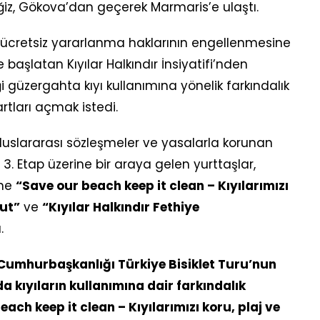
iz, Gökova’dan geçerek Marmaris’e ulaştı.
n ücretsiz yararlanma haklarının engellenmesine
 başlatan Kıyılar Halkındır İnsiyatifi’nden
iği güzergahta kıyı kullanımına yönelik farkındalık
rtları açmak istedi.
luslararası sözleşmeler ve yasalarla korunan
3. Etap üzerine bir araya gelen yurttaşlar,
ine
“Save our beach keep it clean – Kıyılarımızı
tut”
ve
“Kıyılar Halkındır Fethiye
.
. Cumhurbaşkanlığı Türkiye Bisiklet Turu’nun
 kıyıların kullanımına dair farkındalık
h keep it clean – Kıyılarımızı koru, plaj ve