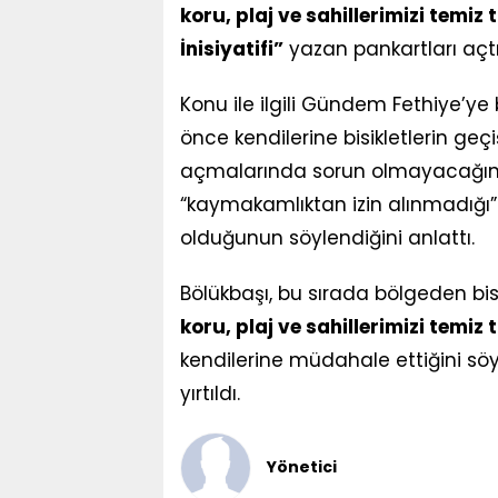
koru, plaj ve sahillerimizi temiz 
İnisiyatifi”
yazan pankartları açtı
Konu ile ilgili Gündem Fethiye’ye b
önce kendilerine bisikletlerin geç
açmalarında sorun olmayacağını
“kaymakamlıktan izin alınmadığı”
olduğunun söylendiğini anlattı.
Bölükbaşı, bu sırada bölgeden bisi
koru, plaj ve sahillerimizi temiz 
kendilerine müdahale ettiğini sö
yırtıldı.
Yönetici