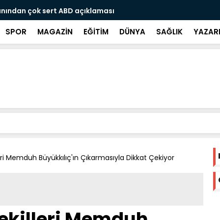
öldüren Gurbetçi vatandaş Alman polisine teslim
Avrupadaki 
SPOR
MAGAZİN
EĞİTİM
DÜNYA
SAĞLIK
YAZAR
leri Memduh Büyükkılıç'ın Çıkarmasıyla Dikkat Çekiyor
vekilleri Memduh