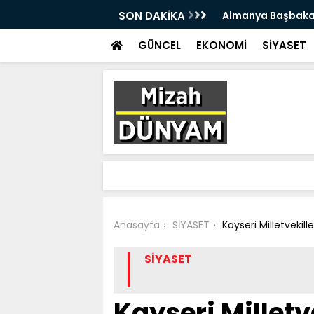
çok sert ABD açıklaması
SON DAKİKA
Almanya'da eşini 
oldu
GÜNCEL
EKONOMİ
SİYASET
Anasayfa
SİYASET
Kayseri Milletvekil
SİYASET
Kayseri Millet